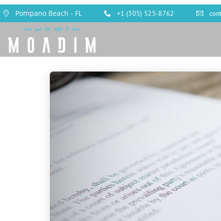
Pompano Beach - FL
+1 (305) 525-8762
con