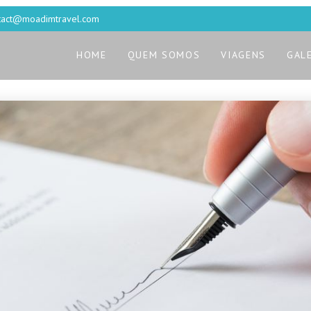
tact@moadimtravel.com
HOME
QUEM SOMOS
VIAGENS
GAL