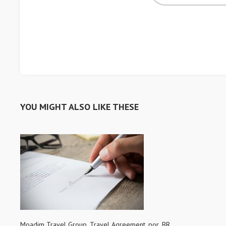
YOU MIGHT ALSO LIKE THESE
Moadim Travel Group_Travel Agreement_por_BR