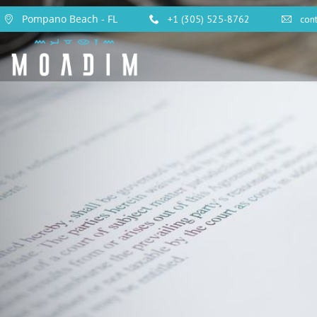
Pompano Beach - FL
+1 (305) 525-8762
con