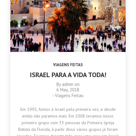
VIAGENS FEITAS
ISRAEL PARA A VIDA TODA!
By
admin
on
6 May, 2018
-
Viagens Feitas
Em 1995, fomos à Israel pela primeira vez, e desde
então não paramos mais. Em 2008 levamos nosso
primeiro grupo com 33 pessoas da Primeira Igreja
Batista da Florida, à partir disso vários grupos já foram