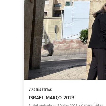
VIAGENS FEITAS
ISRAEL MARÇO 2023
-
Viagens Feitas
By
Hel Andrade
on
30 May, 2023